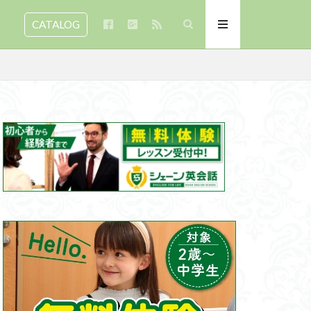
CATALOG
仲間
文豪
医薬翻訳
湖水地方
違い
力
英語
秘密の部屋
ルズ
ストミンスター寺院