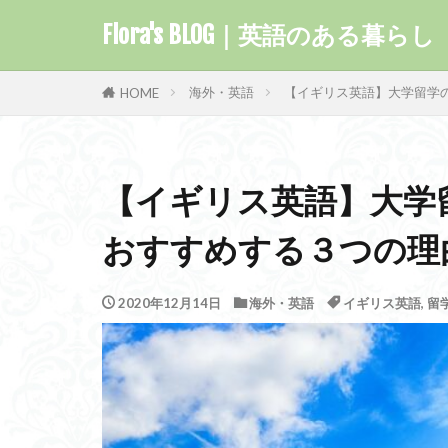
Flora's BLOG｜英語のある暮らし
カテゴリー
海外・英語
【イギリス英語】大学留学
HOME
タグ
【イギリス英語】大学
Kindle
学
おすすめする３つの理
教材
嵐が
力の指輪
留学
ロー
2020年12月14日
海外・英語
イギリス英語
,
留
通信講座
英文学
英
二つの塔
クリスマス