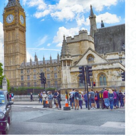
ー大聖堂
ウィリアム・シェイクスピア
イギリス英語特徴
イ
会話したい
シャーロック・ホームズ
イギリス英語
イギリス
アーサー王伝説
アルク
アメリア
アマゾン
アプリ
シェイクスピア
ジェーン・エア
ロケ地
バンバラ城
レ
ルール
リンカーン大聖堂
リスニング
ラスト・キング
プライドと偏見
ピーターラビット
ピークディストリクト
スティン
ノートルダム大聖堂
ニュース
ドラマ
ドイツ
ド
ダラム大聖堂
セントポール大聖堂
ストーリー
ド・アポン・エイヴォン
ストア
魔法薬
検索