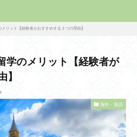
のメリット【経験者がおすすめする３つの理由】
留学のメリット【経験者が
習
洋楽
歴史
書き方
映像翻訳
日英翻訳
旅の
由】
丘
小説
子ども
王の帰還
外資系企業
名言
初心者
出版翻訳
出版
使い方
会計用語
仕事
ドオブザリング
見どころ
魔法
音読
音楽
錬金術
学
謎解き
語彙
解説
観光
英語学習
発音
英語
海外・英語
会話
聖杯
聖書
翻訳家
翻訳
練習
簿記
ロンドン
あらすじ
イギリス英語とアメリカ英語
コッツウォ
クイーンズイングリッシュ
カーディフ
エディンバラ
ウェ