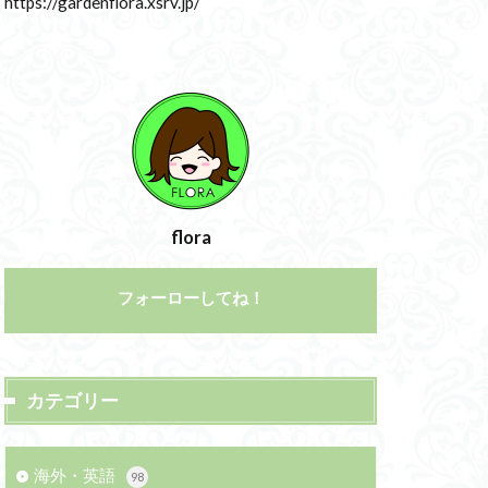
https://gardenflora.xsrv.jp/
flora
フォーローしてね！
カテゴリー
海外・英語
98