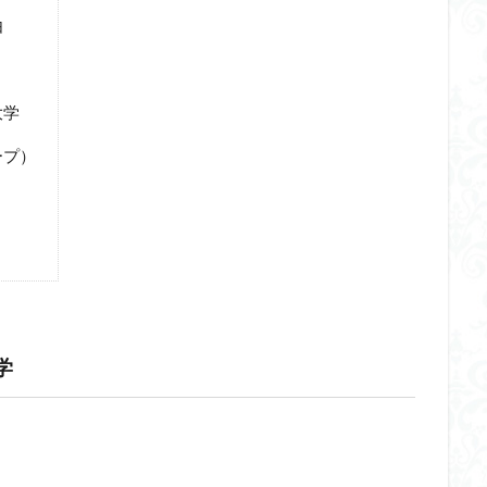
由
大学
ープ）
学