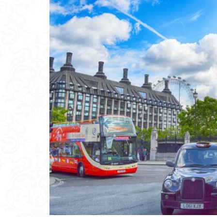
ウィンチェスタ
イギリス英語で
アーニック城
おすすめ
ルーヴル美術館
ライティング
ジェーン・オー
ダヴィンチコー
ストラトフォー