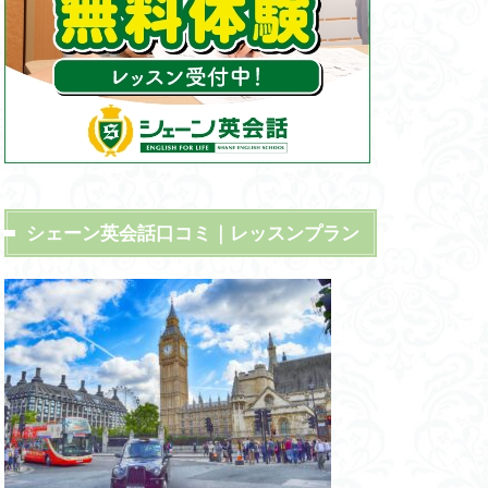
ギリス英語勉強
旅行
なるには
・ミゼラブル
ダム
ハリーポッター
トールキン
シェーン英会話口コミ｜レッスンプラン