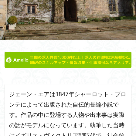
翻訳家
翻訳
練習
簿記
秘密の部屋
ロンドン
あらすじ
イギリス英語とアメリカ英語
クリスマス
クイーンズイングリッシュ
カーディフ
ウェストミンスター寺院
ウィンチェスター大聖堂
ウィリアム・シェイクスピア
イギリス英語特徴
イギ
イギリス英語で会話したい
シャーロック・ホームズ
イギリス旅行
アーニック城
アーサー王伝説
ア
アマゾン
アプリ
なるには
おすすめ
シェ
ジェーン・エア
ロケ地
バンバラ城
レ・ミゼラ
ルーヴル美術館
ルール
リンカーン大聖堂
リス
ジェーン・エアは1847年シャーロット・ブロ
ラスト・キングダム
ライティング
プライドと偏見
ンテによって出版された自伝的長編小説で
ピーターラビット
ピークディストリクト
ハリーポッ
す。作品の中に登場する人物や出来事は実際
ジェーン・オースティン
ノートルダム大聖堂
ニュー
の話がモデルになっています。執筆した当時
ドイツ
トールキン
ダヴィンチコード
ダラム大
はイギリス・ヴィクトリア朝時代で、社会的