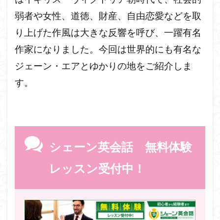
セントポール大聖堂
ストーリー
ストラトフォード・
弱者や女性、道徳、財産、自由恋愛などを取
ストア
魔法薬
り上げた作風は大きな反響を呼び、一躍有名
検索
作家になりました。今回は世界的にも有名な
ジェーン・エアとゆかりの地をご紹介しま
す。
シェーン英会話 無料体験
レッスン受付中！