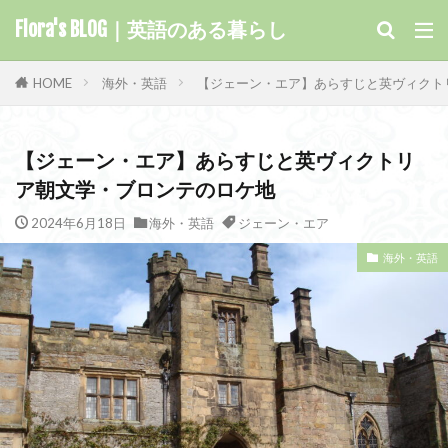
キーワード
Flora's BLOG｜英語のある暮らし
HOME
海外・英語
【ジェーン・エア】あらすじと英ヴィクト
カテゴリー
【ジェーン・エア】あらすじと英ヴィクトリ
ア朝文学・ブロンテのロケ地
タグ
2024年6月18日
海外・英語
ジェーン・エア
Kindle
学習
洋楽
歴史
書き方
映像
海外・英語
旅の仲間
文豪
教材
嵐が丘
小説
子
外資系企業
名言
医薬翻訳
力の指輪
初心
出版
使い方
会計用語
仕事
湖水地方
ロードオブザリング
見どころ
魔法
音読
違い
通信講座
謎解き
語彙
解説
観
発音
英語力
英語
英文学
英会話
聖