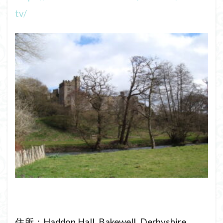
tv/
住所：Haddon Hall, Bakewell, Derbyshire