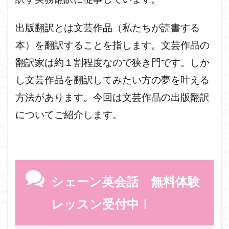
ジェーン・エア
ロケ地
バンバラ城
レ・ミゼラブル
ルーヴル美術館
ルール
出版翻訳とは文芸作品（私たちが読書する
リンカーン大聖堂
リスニング
ラスト・キングダム
本）を翻訳することを指します。文芸作品の
ライティング
プライドと偏見
ピーターラビット
翻訳家は約１割程度なので狭き門です。しか
ピークディストリクト
ハリーポッター
し文芸作品を翻訳してみたい方の夢を叶える
ジェーン・オースティン
ノートルダム大聖堂
方法があります。今回は文芸作品の出版翻訳
ニュース
ドラマ
ドイツ
トールキン
についてご紹介します。
ダヴィンチコード
ダラム大聖堂
セントポール大聖堂
ストーリー
ストラトフォード・アポン・エイヴォン
ストア
魔法薬
シェーン英会話 無料体験
検索
レッスン受付中！