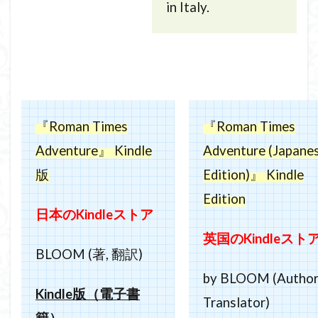
in Italy.
『Roman Times
『Roman Times
Adventure』 Kindle
Adventure (Japane
版
Edition)』 Kindle
Edition
日本の
Kindle
ストア
英国の
Kindle
スト
BLOOM (著, 翻訳)
by BLOOM (Author
Kindle
版（電子書
Translator)