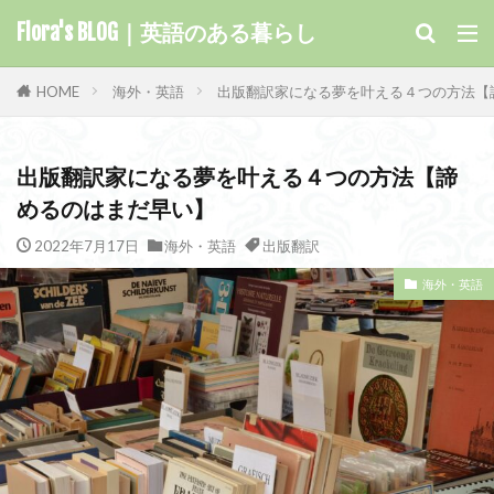
キーワード
Flora's BLOG｜英語のある暮らし
HOME
海外・英語
出版翻訳家になる夢を叶える４つの方法【
カテゴリー
出版翻訳家になる夢を叶える４つの方法【諦
めるのはまだ早い】
タグ
2022年7月17日
海外・英語
出版翻訳
Kindle
学習
洋楽
歴史
書き方
海外・英語
映像翻訳
日英翻訳
旅の仲間
文豪
教材
嵐が丘
小説
子ども
王の帰還
外資系企業
名言
医薬翻訳
力の指輪
初心者
出版翻訳
出版
使い方
会計用語
仕事
湖水地方
留学
ロードオブザリング
見どころ
魔法
音読
音楽
錬金術