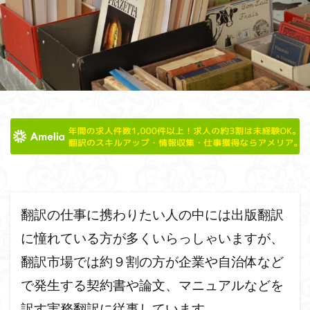
違い
通信講座
謎解き
語彙
解説
観光
英語学習
発音
英語力
英語
英文学
英会話
聖杯
聖書
翻訳家
翻訳
練習
簿記
秘密の部屋
二つの塔
ロンドン
あらすじ
イギリス英語とアメリカ英語
コッツウォルズ
クリスマス
クイーンズイングリッシュ
カーディフ
エディンバラ
ウェストミンスター寺院
ウィンチェスター大聖堂
ウィリアム・シェイクスピア
イギリス英語特徴
イギリス英語勉強
翻訳の仕事に携わりたい人の中には出版翻訳
イギリス英語で会話したい
シャーロック・ホームズ
に憧れている方が多くいらっしゃいますが、
イギリス英語
イギリス旅行
アーニック城
翻訳市場では約９割の方が企業や自治体など
アーサー王伝説
アルク
アメリア
アマゾン
で発生する契約書や論文、マニュアルなどを
アプリ
なるには
おすすめ
シェイクスピア
訳す実務翻訳に従事しています。