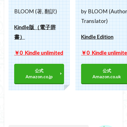
BLOOM (著, 翻訳)
by BLOOM (Author
Translator)
Kindle
版（電子辞
書）
Kindle Edition
￥
0 Kindle unlimited
￥0 Kindle unlimit
公式
公式
Amazon.co.jp
Amazon.co.uk