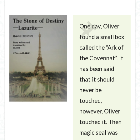
One day, Oliver
found a small box
called the “Ark of
the Covennat”. It
has been said
that it should
never be
touched,
however, Oliver
touched it. Then
magic seal was